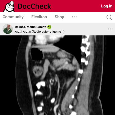
Log in
Community
Flexikon
Shop
Dr. med. Martin Lorenz
Arzt | Ärztin (Radiologie - allgemein)