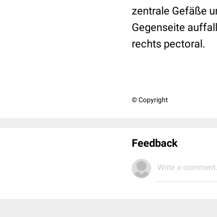
zentrale Gefäße un
Gegenseite auffa
rechts pectoral.
© Copyright
Feedback
Write a comment.