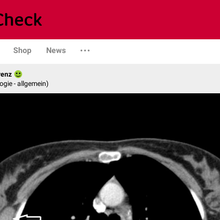
Shop
News
renz
logie - allgemein)