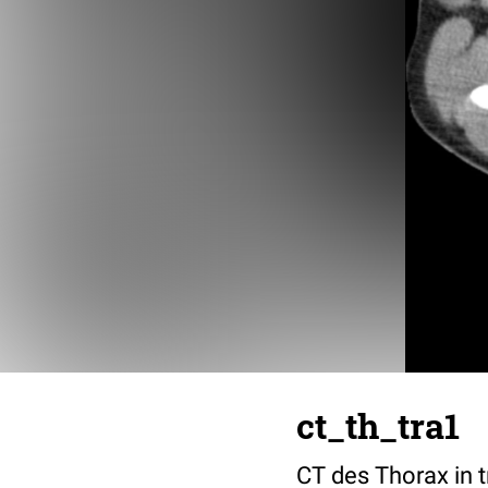
ct_th_tra1
CT des Thorax in 