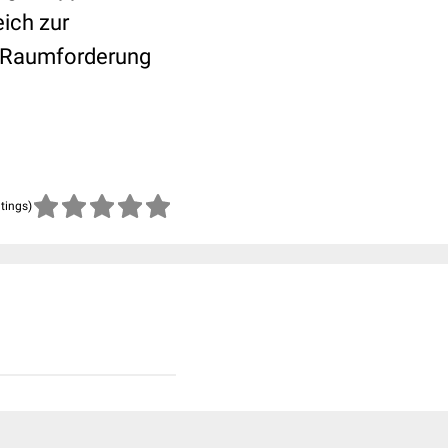
eich zur
e Raumforderung
atings)