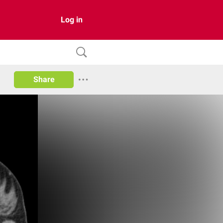
Log in
Share