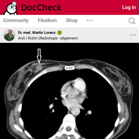
Log in
Community
Flexikon
Shop
Dr. med. Martin Lorenz
Arzt | Ärztin (Radiologie - allgemein)