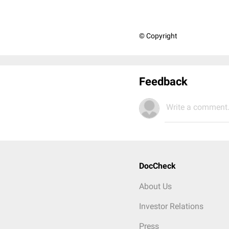
© Copyright
Feedback
Write a comment.
DocCheck
About Us
Investor Relations
Press