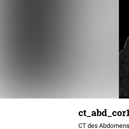
ct_abd_cor
CT des Abdomens i