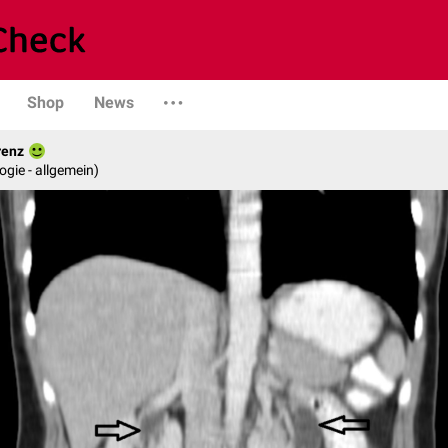
Shop
News
renz
logie - allgemein)