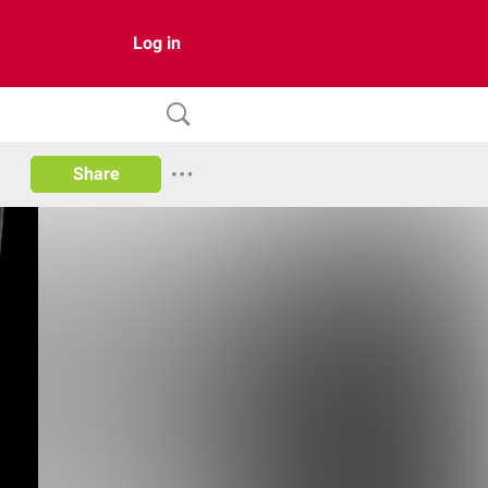
Log in
Share