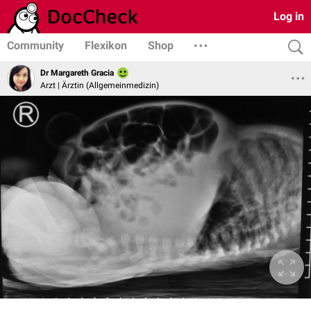
Log in
Community
Flexikon
Shop
Dr Margareth Gracia
Arzt | Ärztin (Allgemeinmedizin)