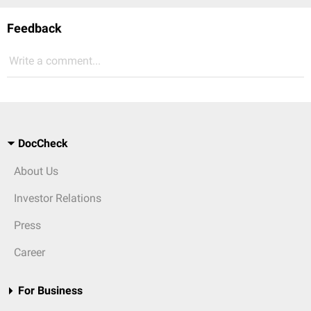
Feedback
Write a comment...
DocCheck
About Us
Investor Relations
Press
Career
For Business