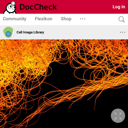
Log in
Community
Flexikon
Shop
Cell Image Library