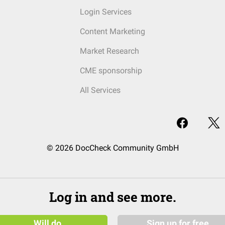
Login Services
Content Marketing
Market Research
CME sponsorship
All Services
© 2026 DocCheck Community GmbH
Log in and see more.
Will do
Sign up for free