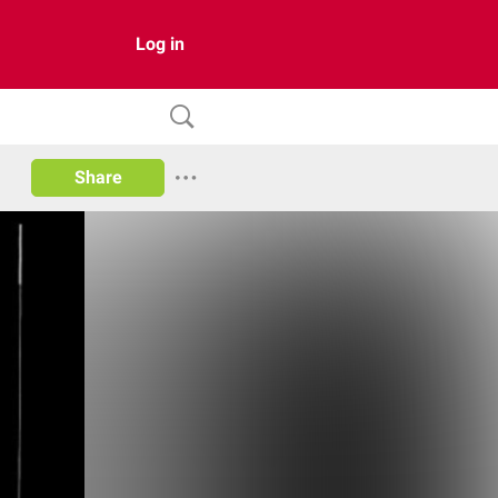
Log in
Share