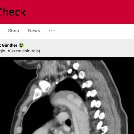
Shop
News
z Günther
gie - Viszeralchirurgie)