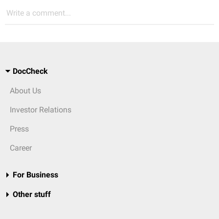
Write a comment...
DocCheck
About Us
Investor Relations
Press
Career
For Business
Other stuff