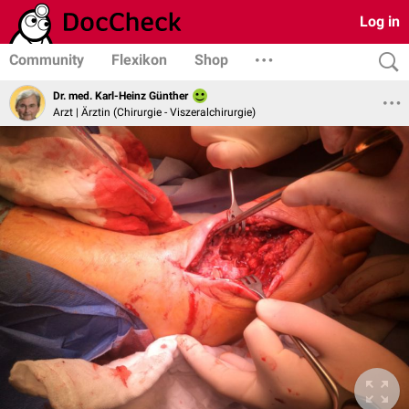
Log in
Community
Flexikon
Shop
Dr. med. Karl-Heinz Günther
Arzt | Ärztin (Chirurgie - Viszeralchirurgie)