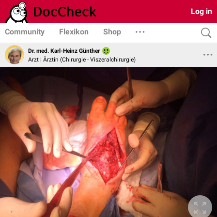
Log in
Community
Flexikon
Shop
Dr. med. Karl-Heinz Günther
Arzt | Ärztin (Chirurgie - Viszeralchirurgie)