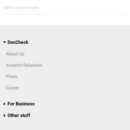
Write a comment...
DocCheck
About Us
Investor Relations
Press
Career
For Business
Other stuff