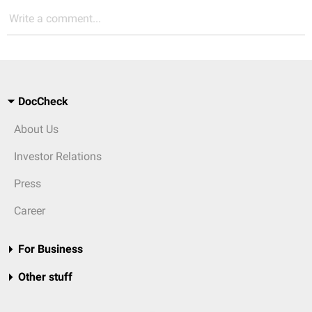
Write a comment...
DocCheck
About Us
Investor Relations
Press
Career
For Business
Other stuff