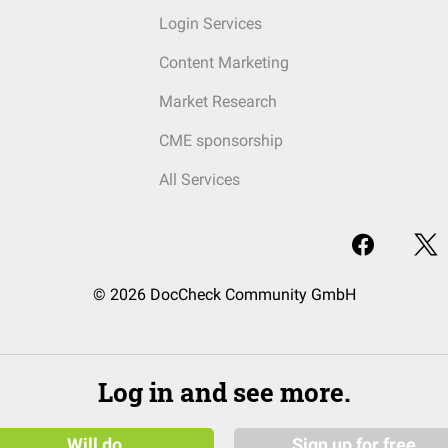
Login Services
Content Marketing
Market Research
CME sponsorship
All Services
© 2026 DocCheck Community GmbH
Log in and see more.
Will do
Sign up for free