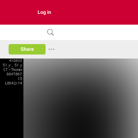
Log in
Share