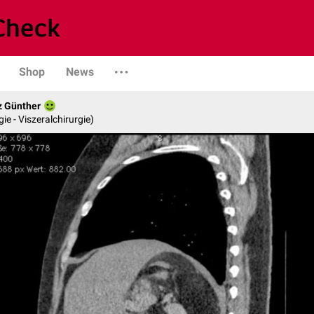
Shop
News
z Günther
gie - Viszeralchirurgie)