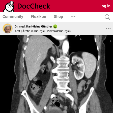
Log in
Community
Flexikon
Shop
Dr. med. Karl-Heinz Günther
Arzt | Ärztin (Chirurgie - Viszeralchirurgie)