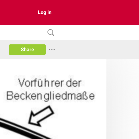
Log in
Share