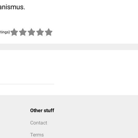
ganismus.
atings)
Other stuff
Contact
Terms