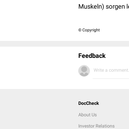
Muskeln) sorgen l
© Copyright
Feedback
Write a comment.
DocCheck
About Us
Investor Relations