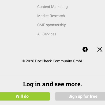
Content Marketing
Market Research
CME sponsorship
All Services
© 2026 DocCheck Community GmbH
Log in and see more.
Will do
Sign up for free