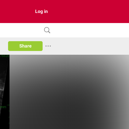
Log in
Share