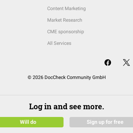
Content Marketing
Market Research
CME sponsorship
All Services
© 2026 DocCheck Community GmbH
Log in and see more.
Will do
Sign up for free