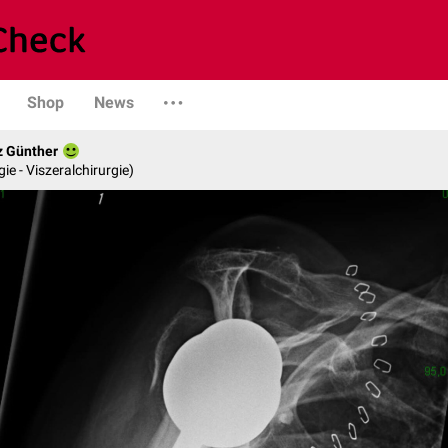
Shop
News
z Günther
gie - Viszeralchirurgie)