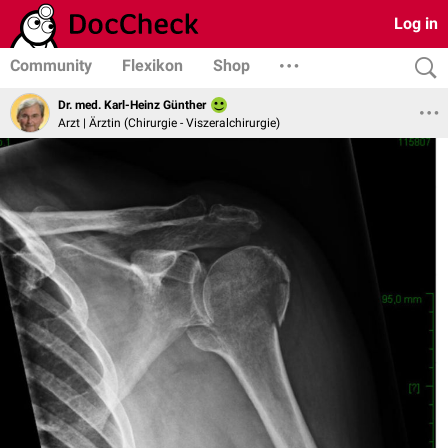
Log in
Community
Flexikon
Shop
Dr. med. Karl-Heinz Günther
Arzt | Ärztin (Chirurgie - Viszeralchirurgie)