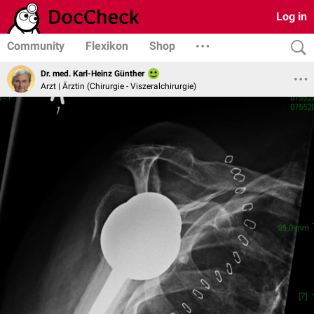
Log in
Community
Flexikon
Shop
Dr. med. Karl-Heinz Günther
Arzt | Ärztin (Chirurgie - Viszeralchirurgie)