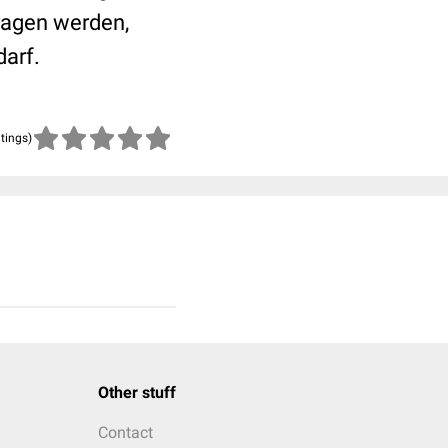
ragen werden,
darf.
atings)
Other stuff
Contact