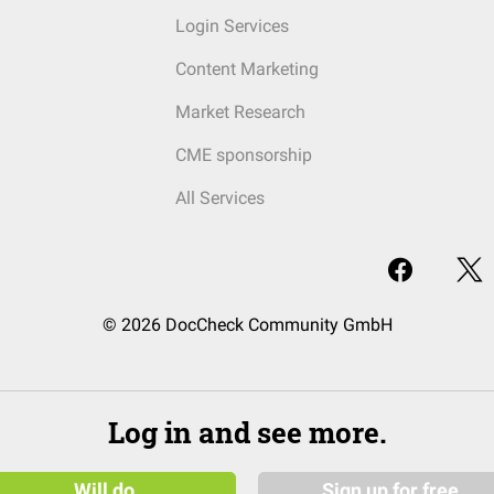
Login Services
Content Marketing
Market Research
CME sponsorship
All Services
© 2026 DocCheck Community GmbH
Log in and see more.
Will do
Sign up for free