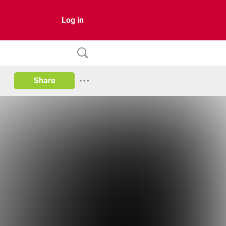
Log in
Share