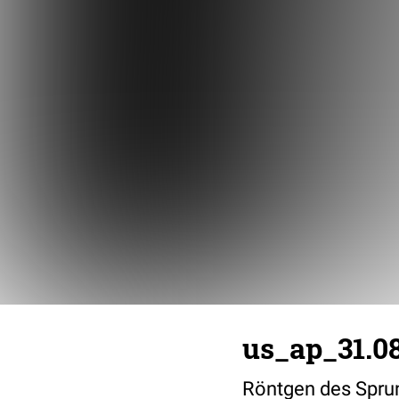
us_ap_31.08
Röntgen des Spru