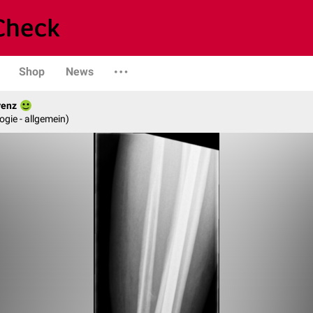
Shop
News
renz
logie - allgemein)