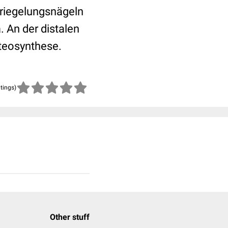
erriegelungsnägeln
. An der distalen
steosynthese.
atings)
Other stuff