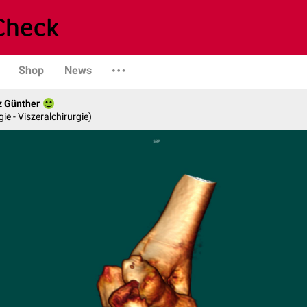
Shop
News
z Günther
gie - Viszeralchirurgie)