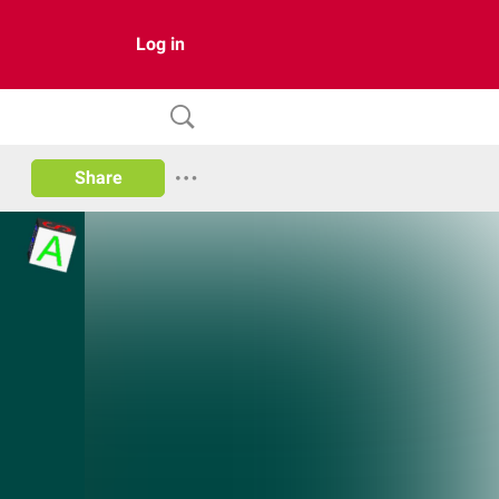
Log in
Share