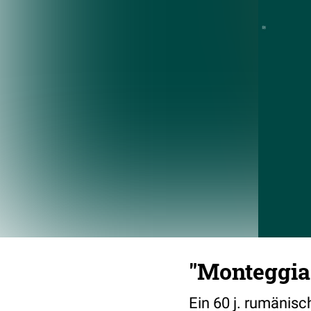
"Monteggia 
Ein 60 j. rumänis