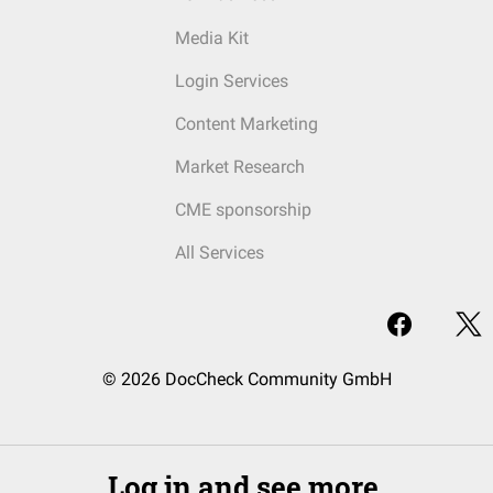
Media Kit
Login Services
Content Marketing
Market Research
CME sponsorship
All Services
© 2026 DocCheck Community GmbH
Log in and see more.