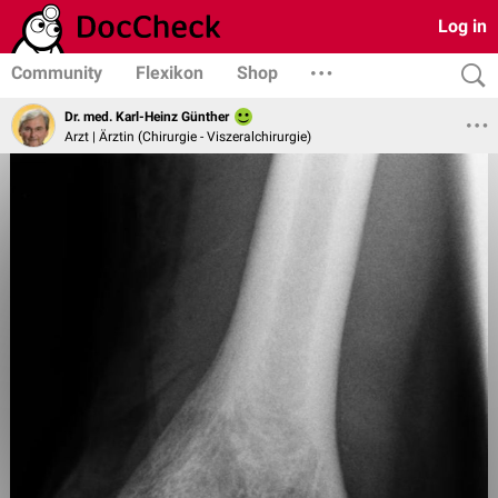
Log in
Community
Flexikon
Shop
Dr. med. Karl-Heinz Günther
Arzt | Ärztin (Chirurgie - Viszeralchirurgie)