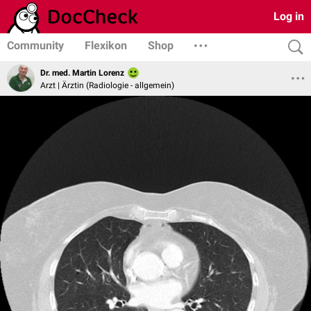
Log in
Community
Flexikon
Shop
Dr. med. Martin Lorenz
Arzt | Ärztin (Radiologie - allgemein)