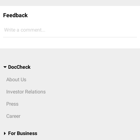
Feedback
Write a comment...
DocCheck
About Us
Investor Relations
Press
Career
For Business