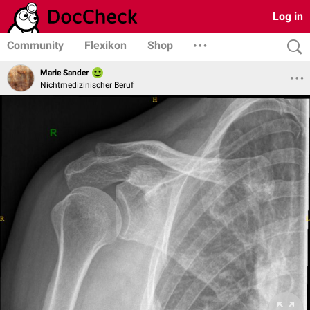
Log in
Community
Flexikon
Shop
Marie Sander
Nichtmedizinischer Beruf