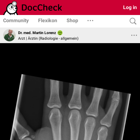
Log in
Community
Flexikon
Shop
Dr. med. Martin Lorenz
Arzt | Ärztin (Radiologie - allgemein)