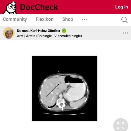
Log in
Community
Flexikon
Shop
Dr. med. Karl-Heinz Günther
Arzt | Ärztin (Chirurgie - Viszeralchirurgie)