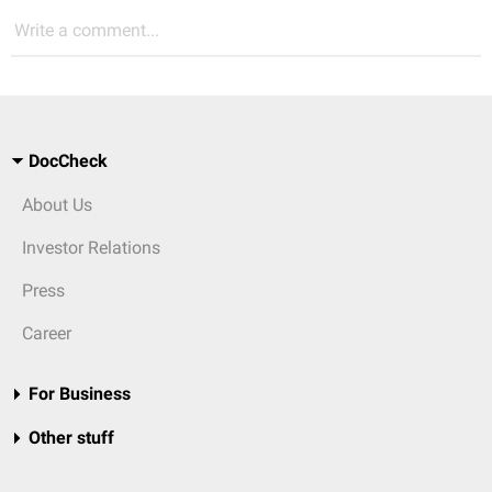
Write a comment...
DocCheck
About Us
Investor Relations
Press
Career
For Business
Other stuff