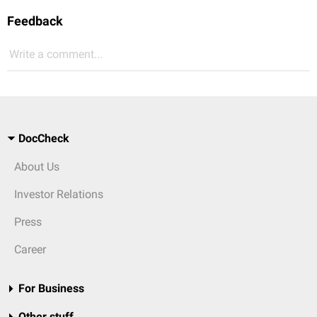
Feedback
Write a comment...
DocCheck
About Us
Investor Relations
Press
Career
For Business
Other stuff