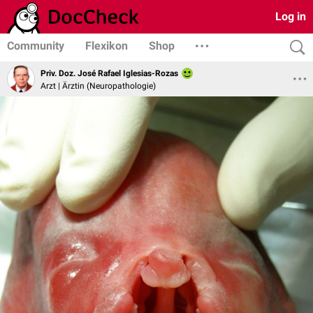
Log in
Community
Flexikon
Shop
Priv. Doz. José Rafael Iglesias-Rozas
Arzt | Ärztin (Neuropathologie)