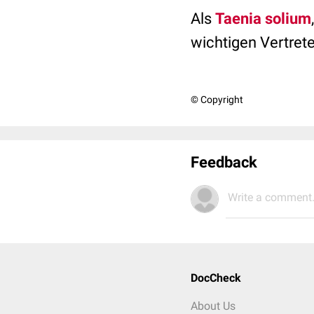
Als
Taenia solium
wichtigen Vertret
© Copyright
Feedback
Write a comment.
DocCheck
About Us