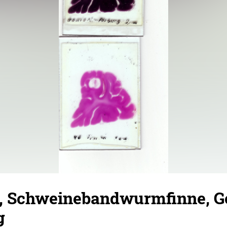
n, Schweinebandwurmfinne, G
g