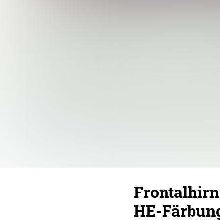
Frontalhir
HE-Färbun