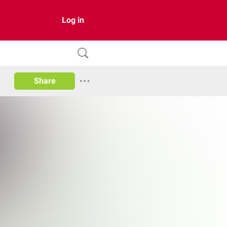
Log in
Share