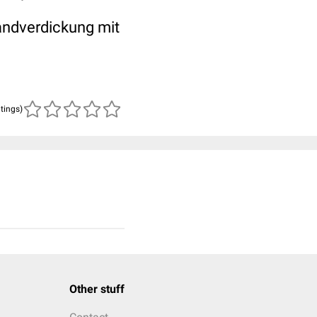
Wandverdickung mit
atings)
Other stuff