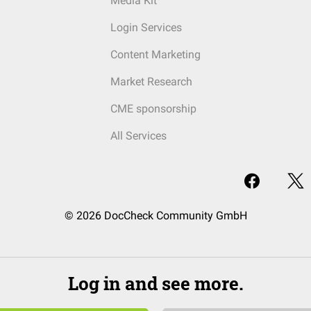
Media Kit
Login Services
Content Marketing
Market Research
CME sponsorship
All Services
© 2026 DocCheck Community GmbH
Log in and see more.