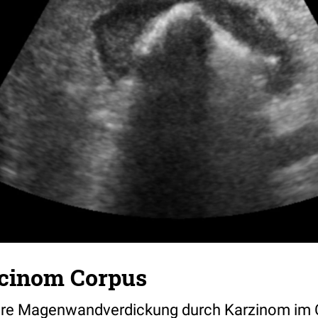
cinom Corpus
äre Magenwandverdickung durch Karzinom im Co