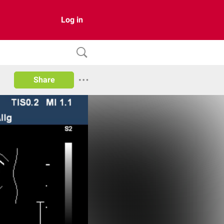
Log in
Share