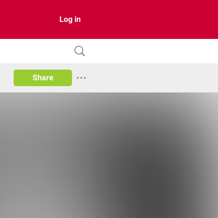
Log in
Share