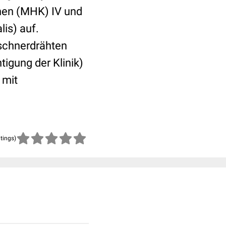
chen (MHK) IV und
lis) auf.
rschnerdrähten
tigung der Klinik)
 mit
atings)