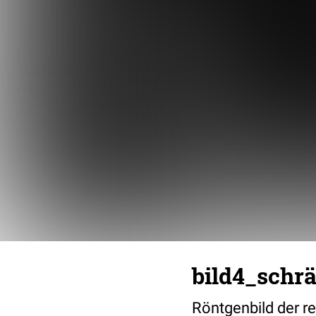
bild4_schra
Röntgenbild der re