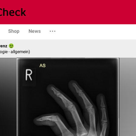
Shop
News
renz
logie - allgemein)