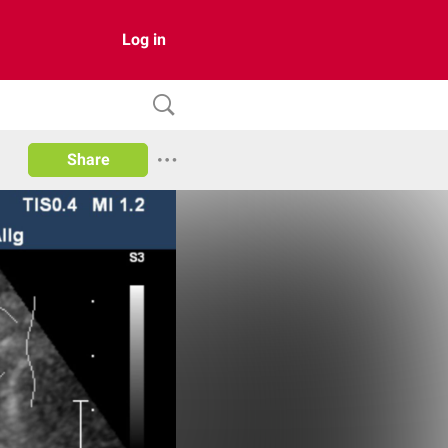
Log in
Share