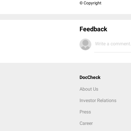
© Copyright
Feedback
Write a comment.
DocCheck
About Us
Investor Relations
Press
Career