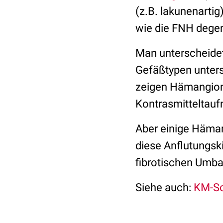
(z.B. lakunenartig
wie die FNH dege
Man unterscheide
Gefäßtypen unters
zeigen Hämangiom
Kontrasmitteltauf
Aber einige Häma
diese Anflutungsk
fibrotischen Umba
Siehe auch:
KM-So