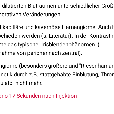
) dilatierten Bluträumen unterschiedlicher Grö
nerativen Veränderungen.
t kapilläre und kavernöse Hämangiome. Auch 
chieden werden (s. Literatur). In der Kontrast
e das typische "Irisblendenphänomen" (
nahme von peripher nach zentral).
ngiome (besonders größere und "Riesenhäman
inetik durch z.B. stattgehabte Einblutung, Thr
u etc. nicht mehr.
no 17 Sekunden nach Injektion