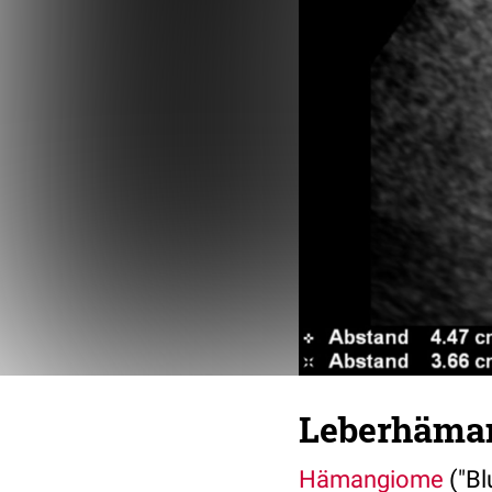
Leberhäma
Hämangiome
("Bl