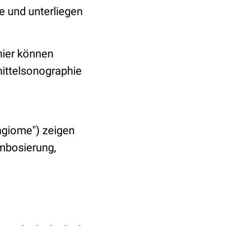
ße und unterliegen
hier können
mittelsonographie
giome") zeigen
ombosierung,