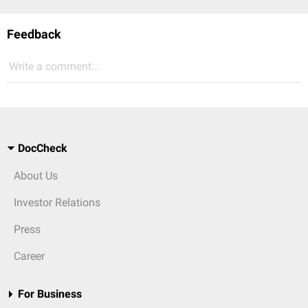
Feedback
Write a comment...
DocCheck
About Us
Investor Relations
Press
Career
For Business