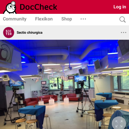
Log in
Community
Flexikon
Shop
Sectio chirurgica