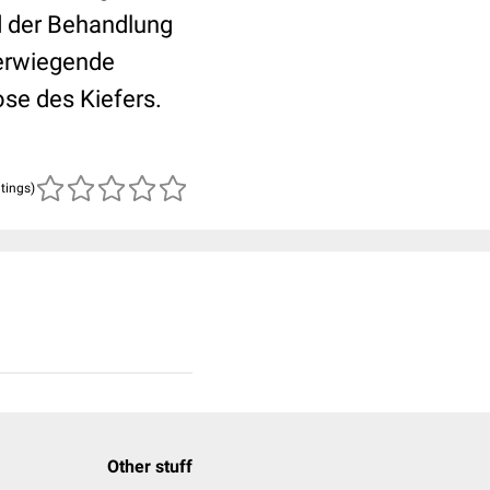
d der Behandlung
erwiegende
se des Kiefers.
atings)
Other stuff