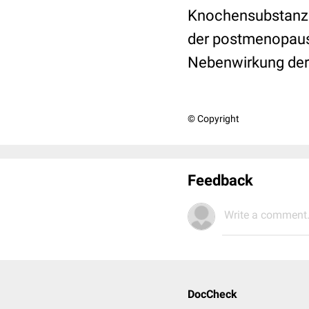
Knochensubstanz u
der postmenopaus
Nebenwirkung der 
© Copyright
Feedback
Write a comment.
DocCheck