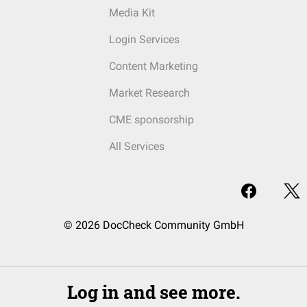
Media Kit
Login Services
Content Marketing
Market Research
CME sponsorship
All Services
© 2026 DocCheck Community GmbH
Log in and see more.