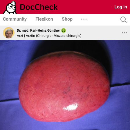
Log in
Community
Flexikon
Shop
Dr. med. Karl-Heinz Günther
Arzt | Ärztin (Chirurgie - Viszeralchirurgie)