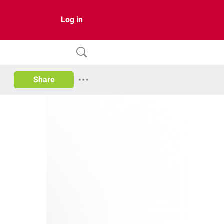
Log in
Share