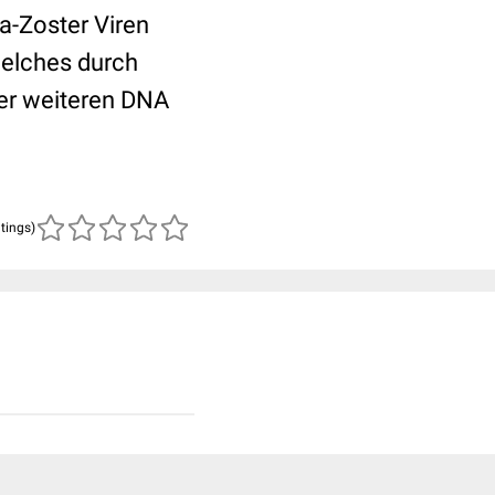
a-Zoster Viren
welches durch
der weiteren DNA
atings)