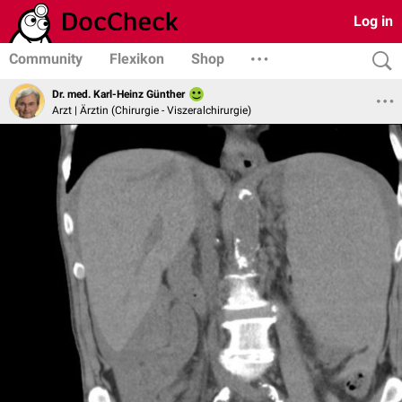
Log in
Community
Flexikon
Shop
Dr. med. Karl-Heinz Günther
Arzt | Ärztin (Chirurgie - Viszeralchirurgie)