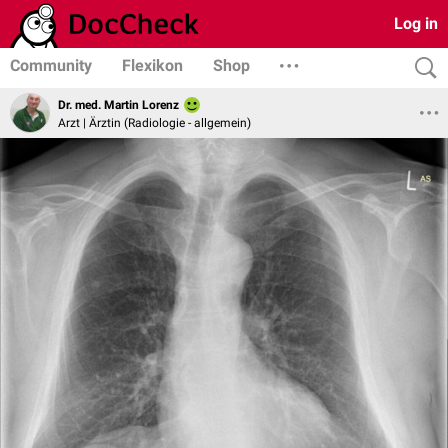
Log in
Community
Flexikon
Shop
Dr. med. Martin Lorenz
Arzt | Ärztin (Radiologie - allgemein)