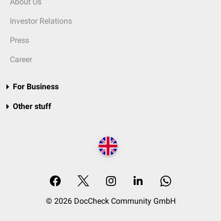
About Us
Investor Relations
Press
Career
For Business
Other stuff
© 2026 DocCheck Community GmbH