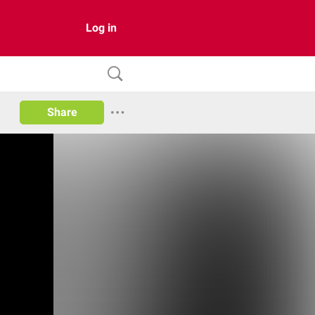
Log in
Share