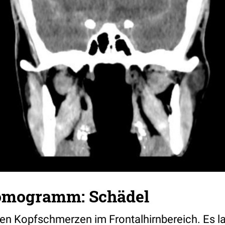
omogramm: Schädel
ken Kopfschmerzen im Frontalhirnbereich. Es lag