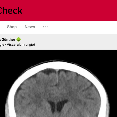
Shop
News
z Günther
gie - Viszeralchirurgie)