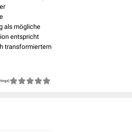
er
ie
g als mögliche
ion entspricht
h transformiertem
atings)