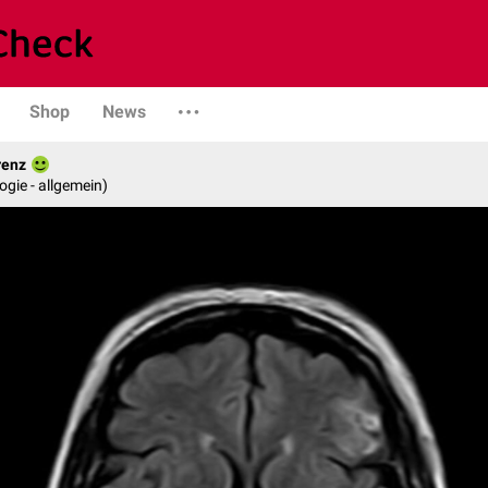
Shop
News
renz
logie - allgemein)