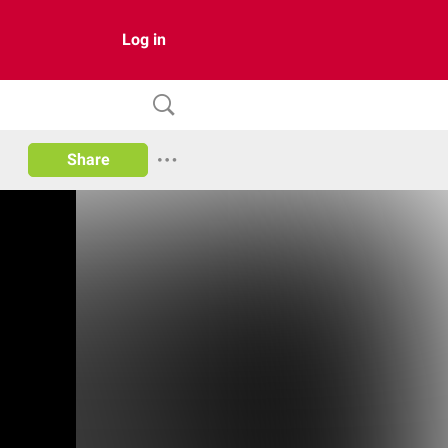
Log in
Share