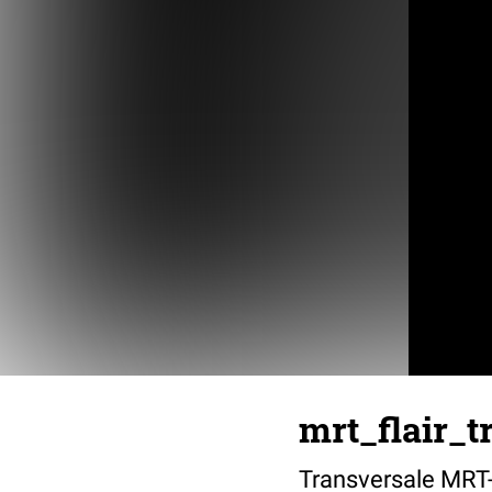
mrt_flair_t
Transversale MRT-