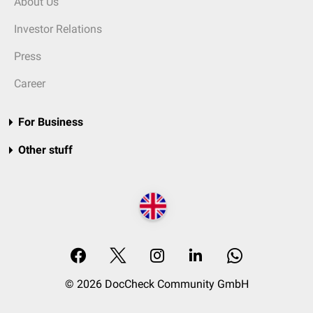
About Us
Investor Relations
Press
Career
For Business
Other stuff
© 2026 DocCheck Community GmbH