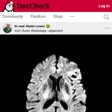
Log in
Community
Flexikon
Shop
Dr. med. Martin Lorenz
Arzt | Ärztin (Radiologie - allgemein)