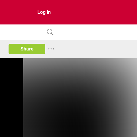
Log in
Share