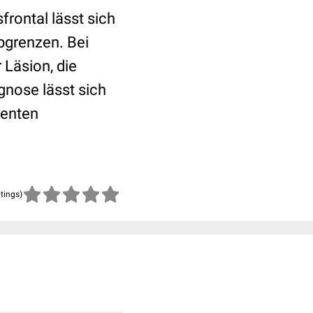
rontal lässt sich
abgrenzen. Bei
 Läsion, die
gnose lässt sich
ienten
atings)