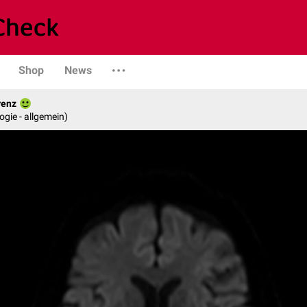
Shop
News
renz
logie - allgemein)