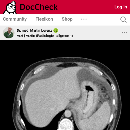
Log in
Community
Flexikon
Shop
Dr. med. Martin Lorenz
Arzt | Ärztin (Radiologie - allgemein)