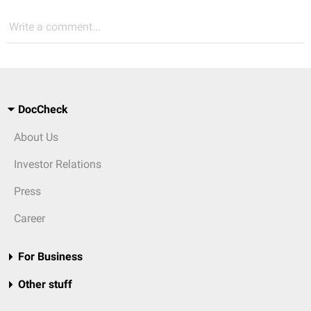
Write a comment...
DocCheck
About Us
Investor Relations
Press
Career
For Business
Other stuff