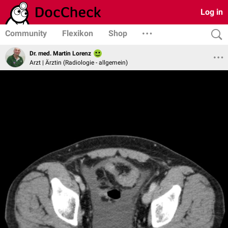
Log in
Community
Flexikon
Shop
Dr. med. Martin Lorenz
Arzt | Ärztin (Radiologie - allgemein)