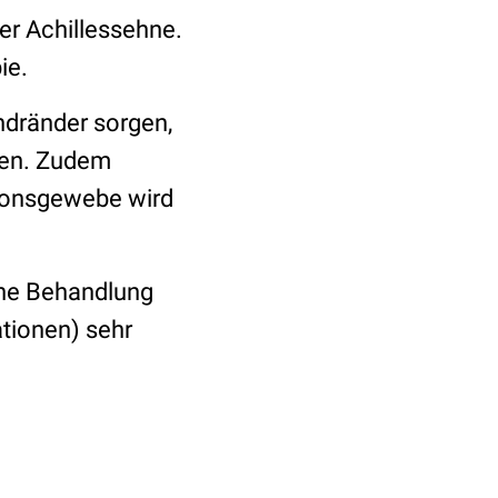
er Achillessehne.
ie.
ndränder sorgen,
ren. Zudem
tionsgewebe wird
sche Behandlung
ationen) sehr