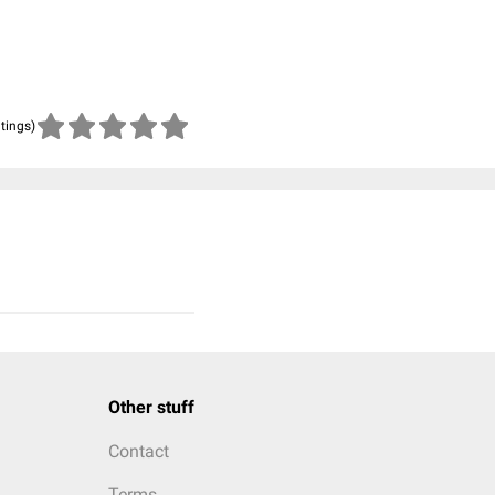
atings)
Other stuff
Contact
Terms