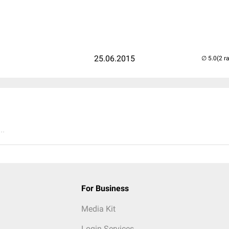
25.06.2015
(2 r
..
For Business
Media Kit
Login Services