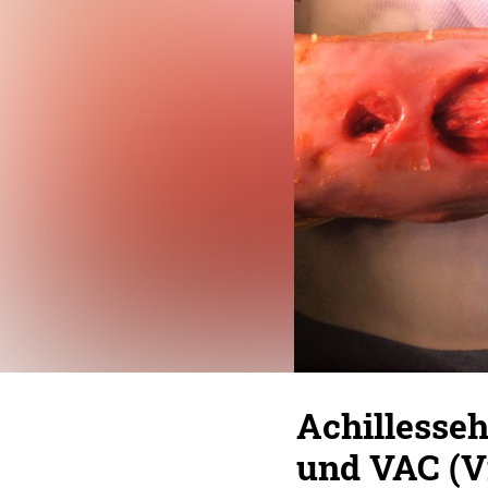
Achillesse
und VAC (V