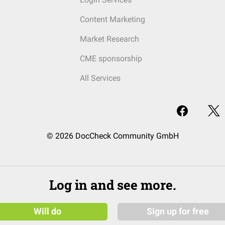
Content Marketing
Market Research
CME sponsorship
All Services
© 2026 DocCheck Community GmbH
Log in and see more.
Will do
Sign up for free