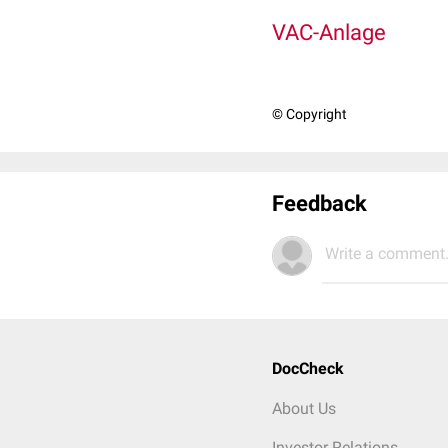
VAC-Anlage
© Copyright
Feedback
Write a comment.
DocCheck
About Us
Investor Relations