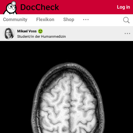
Log in
Community
Flexikon
Shop
Mikael Voss
Student/in der Humanmedizin