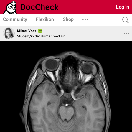
Log in
Community
Flexikon
Shop
Mikael Voss
Student/in der Humanmedizin