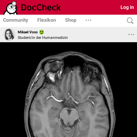
Log in
Community
Flexikon
Shop
Mikael Voss
Student/in der Humanmedizin