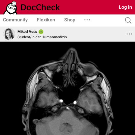
Log in
Community
Flexikon
Shop
Mikael Voss
Student/in der Humanmedizin